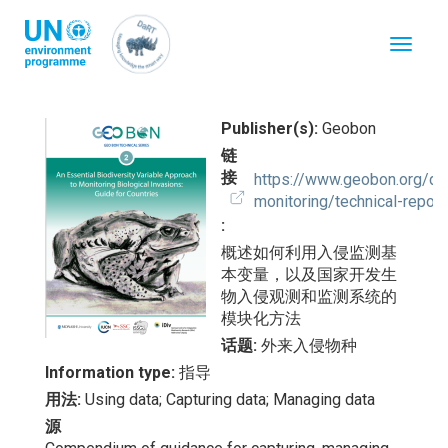
跳
转
Toggle
到
navigat
主
要
内
容
Publisher(s)
Geobon
链
接
https://www.geobon.org/do
monitoring/technical-repo
概述如何利用入侵监测基
本变量，以及国家开发生
物入侵观测和监测系统的
模块化方法
话题
外来入侵物种
Information type
指导
用法
Using data;
Capturing data;
Managing data
源