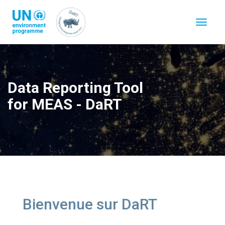
Aller
au
Toggle
contenu
navigat
principal
Data Reporting Tool
for MEAS - DaRT
Bienvenue sur DaRT