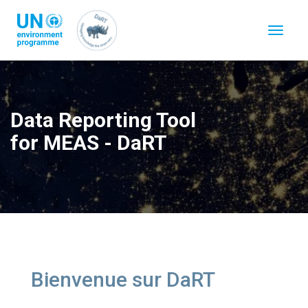
Aller
au
Toggle
contenu
navigat
principal
Data Reporting Tool
for MEAS - DaRT
Bienvenue sur DaRT