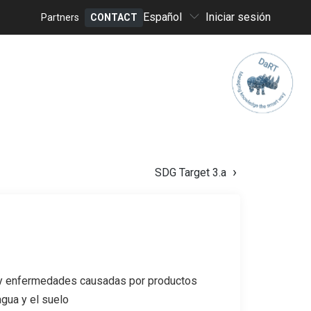
Select
Español
Iniciar sesión
Partners
CONTACT
your
Header
language
menu
SDG Target 3.a
 y enfermedades causadas por productos
agua y el suelo