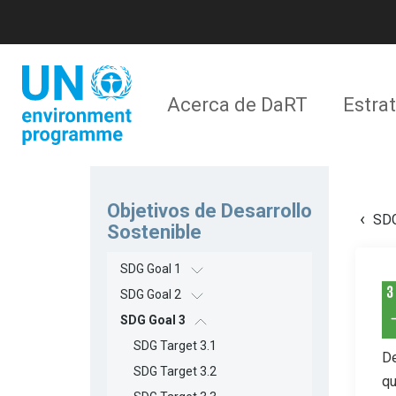
Pasar
al
contenido
principal
Navegación
Acerca de DaRT
Estra
principal
Objetivos de Desarrollo
SDG
Sostenible
SDG Goal 1
SDG Goal 2
SDG Goal 3
SDG Target 3.1
De
SDG Target 3.2
qu