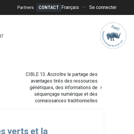
Select
Français
Se connecter
Partners
CONTACT
your
Header
language
menu
ur
CIBLE 13. Accroître le partage des
avantages tirés des ressources
génétiques, des informations de
séquençage numérique et des
connaissances traditionnelles
 verts et la