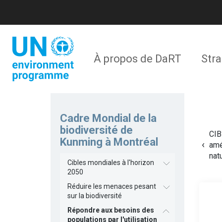
Aller
au
contenu
principal
Navigation
À propos de DaRT
Stra
principale
Cadre Mondial de la
biodiversité de
CIB
Kunming à Montréal
amé
nat
Cibles mondiales à l'horizon
2050
Réduire les menaces pesant
sur la biodiversité
Répondre aux besoins des
populations par l'utilisation