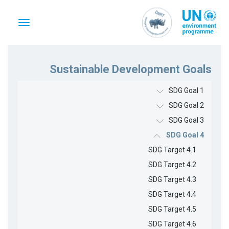
تجاوز
إلى
Toggle
المحتوى
vigation
الرئيسي
Sustainable Development Goals
SDG Goal 1
SDG Goal 2
SDG Goal 3
SDG Goal 4
SDG Target 4.1
SDG Target 4.2
SDG Target 4.3
SDG Target 4.4
SDG Target 4.5
SDG Target 4.6