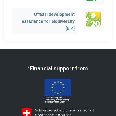
Official development
assistance for biodiversity
[BIP]
Financial support from: