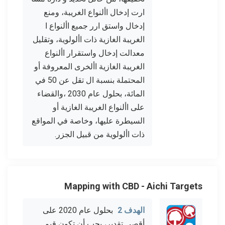
ارت إدخال األنواع الغريبة، ومنع
إدخال واستق ارر جميع األنواع ا
الغريبة الغازية ذات األولوية، وتقليل
معدالت إدخال واستقرار األنواع
الغريبة الغازية األخرى المعروفة أو
المحتملة بنسبة ال تقل عن 50 في
المائة، بحلول عام 2030 ،والقضاء
على األنواع الغريبة الغازية أو
السيطرة عليها، وخاصة في المواقع
ذات األولوية من قبيل الجزر.
Mapping with CBD - Aichi Targets
الهدف 2
بحلول عام 2020 على
أقصى تقدير، يجب أن تكون قيم