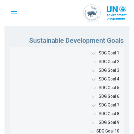
تجاوز
إلى
Toggle
المحتوى
vigation
الرئيسي
Sustainable Development Goals
SDG Goal 1
SDG Goal 2
SDG Goal 3
SDG Goal 4
SDG Goal 5
SDG Goal 6
SDG Goal 7
SDG Goal 8
SDG Goal 9
SDG Goal 10