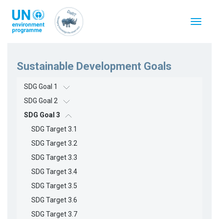
跳
转
Toggle
到
navigat
主
要
内
容
Sustainable Development Goals
SDG Goal 1
SDG Goal 2
SDG Goal 3
SDG Target 3.1
SDG Target 3.2
SDG Target 3.3
SDG Target 3.4
SDG Target 3.5
SDG Target 3.6
SDG Target 3.7