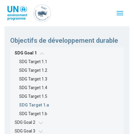
Aller
au
Toggle
contenu
navigat
principal
Objectifs de développement durable
SDG Goal 1
SDG Target 1.1
SDG Target 1.2
SDG Target 1.3
SDG Target 1.4
SDG Target 1.5
SDG Target 1.a
SDG Target 1.b
SDG Goal 2
SDG Goal 3