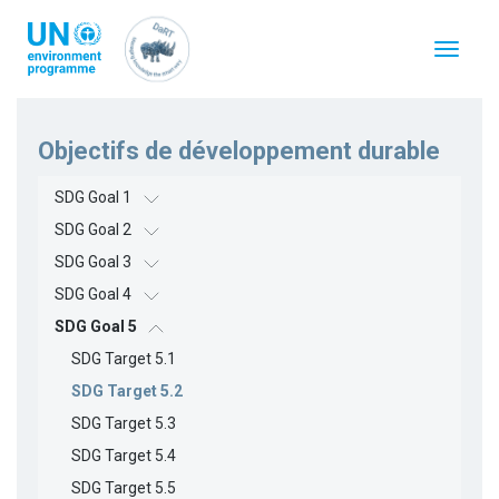
Aller
au
Toggle
contenu
navigat
principal
Objectifs de développement durable
SDG Goal 1
SDG Goal 2
SDG Goal 3
SDG Goal 4
SDG Goal 5
SDG Target 5.1
SDG Target 5.2
SDG Target 5.3
SDG Target 5.4
SDG Target 5.5