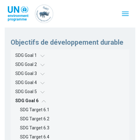
Aller
au
Toggle
contenu
navigat
principal
Objectifs de développement durable
SDG Goal 1
SDG Goal 2
SDG Goal 3
SDG Goal 4
SDG Goal 5
SDG Goal 6
SDG Target 6.1
SDG Target 6.2
SDG Target 6.3
SDG Target 6.4