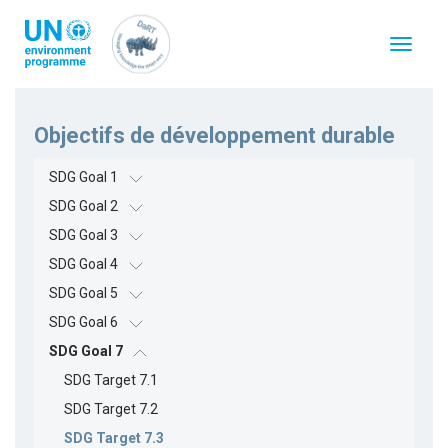
Aller
au
Toggle
contenu
navigat
principal
Objectifs de développement durable
SDG Goal 1
SDG Goal 2
SDG Goal 3
SDG Goal 4
SDG Goal 5
SDG Goal 6
SDG Goal 7
SDG Target 7.1
SDG Target 7.2
SDG Target 7.3