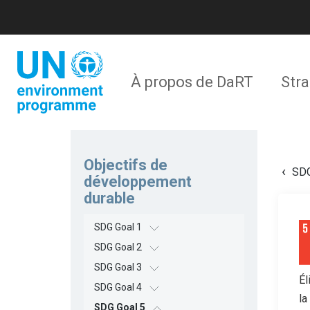
Aller
au
contenu
principal
Navigation
À propos de DaRT
Stra
principale
Objectifs de
SDG
développement
durable
SDG Goal 1
SDG Goal 2
SDG Goal 3
Él
SDG Goal 4
la
SDG Goal 5