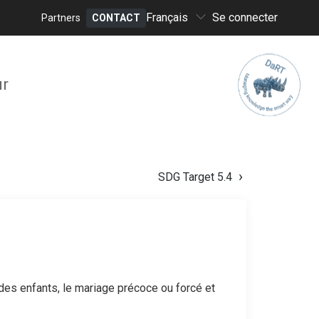
Select
Français
Se connecter
Partners
CONTACT
your
Header
language
menu
ur
SDG Target 5.4
 des enfants, le mariage précoce ou forcé et