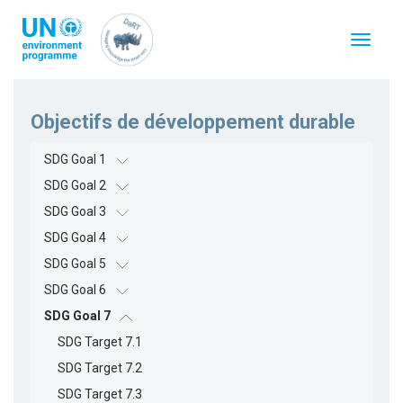
Aller
au
Toggle
contenu
navigat
principal
Objectifs de développement durable
SDG Goal 1
SDG Goal 2
SDG Goal 3
SDG Goal 4
SDG Goal 5
SDG Goal 6
SDG Goal 7
SDG Target 7.1
SDG Target 7.2
SDG Target 7.3